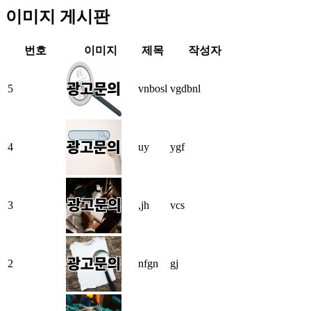
이미지 게시판
번호
이미지
제목
작성자
5
vnbosl
vgdbnl
4
uy
ygf
3
,jh
vcs
2
nfgn
gj