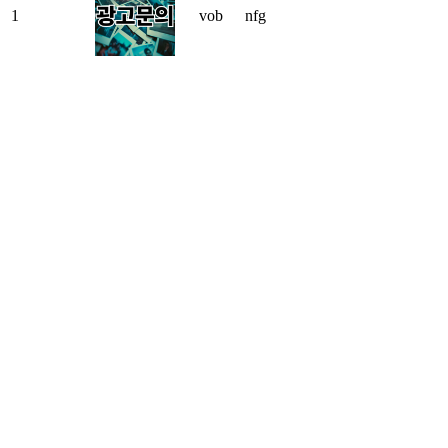
1
vob
nfg